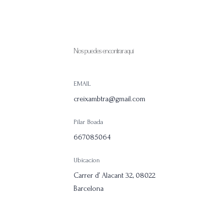
Nos puedes encontrar aquí
EMAIL
creixambtra@gmail.com
Pilar Boada
667085064
Ubicacion
Carrer d’ Alacant 32, 08022
Barcelona